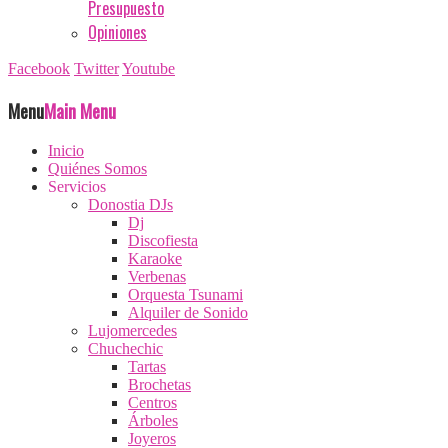
Presupuesto
Opiniones
Facebook
Twitter
Youtube
Menu
Main Menu
Inicio
Quiénes Somos
Servicios
Donostia DJs
Dj
Discofiesta
Karaoke
Verbenas
Orquesta Tsunami
Alquiler de Sonido
Lujomercedes
Chuchechic
Tartas
Brochetas
Centros
Árboles
Joyeros