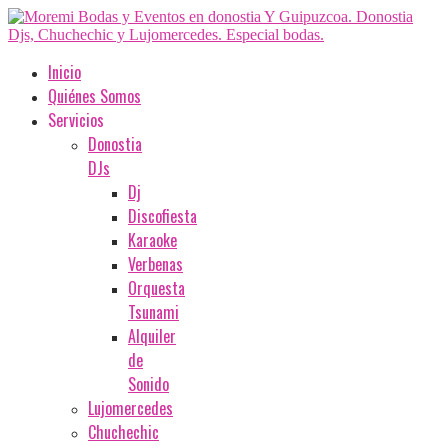
Inicio
Quiénes Somos
Servicios
Donostia
DJs
Dj
Discofiesta
Karaoke
Verbenas
Orquesta
Tsunami
Alquiler
de
Sonido
Lujomercedes
Chuchechic