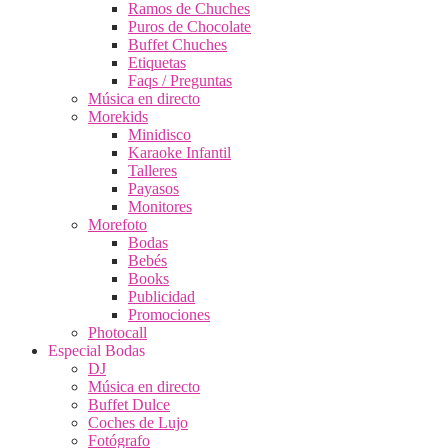
Ramos de Chuches
Puros de Chocolate
Buffet Chuches
Etiquetas
Faqs / Preguntas
Música en directo
Morekids
Minidisco
Karaoke Infantil
Talleres
Payasos
Monitores
Morefoto
Bodas
Bebés
Books
Publicidad
Promociones
Photocall
Especial Bodas
DJ
Música en directo
Buffet Dulce
Coches de Lujo
Fotógrafo