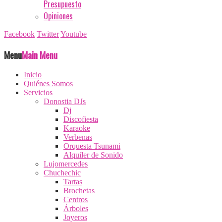
Presupuesto
Opiniones
Facebook
Twitter
Youtube
Menu
Main Menu
Inicio
Quiénes Somos
Servicios
Donostia DJs
Dj
Discofiesta
Karaoke
Verbenas
Orquesta Tsunami
Alquiler de Sonido
Lujomercedes
Chuchechic
Tartas
Brochetas
Centros
Árboles
Joyeros