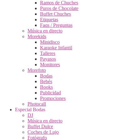
Ramos de Chuches
Puros de Chocolate
Buffet Chuches
Etiquetas
Faqs / Preguntas
Música en directo
Morekids
Minidisco
Karaoke Infantil
Talleres
Payasos
Monitores
Morefoto
Bodas
Bebés
Books
Publicidad
Promociones
Photocall
Especial Bodas
DJ
Música en directo
Buffet Dulce
Coches de Lujo
Fotógrafo