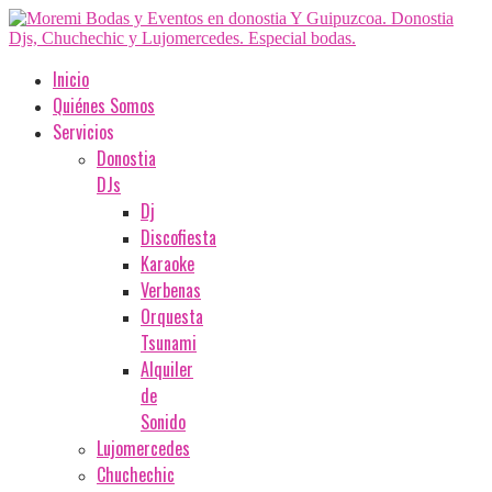
Inicio
Quiénes Somos
Servicios
Donostia
DJs
Dj
Discofiesta
Karaoke
Verbenas
Orquesta
Tsunami
Alquiler
de
Sonido
Lujomercedes
Chuchechic