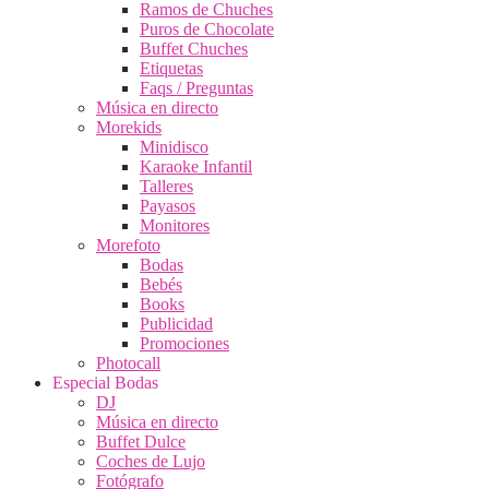
Ramos de Chuches
Puros de Chocolate
Buffet Chuches
Etiquetas
Faqs / Preguntas
Música en directo
Morekids
Minidisco
Karaoke Infantil
Talleres
Payasos
Monitores
Morefoto
Bodas
Bebés
Books
Publicidad
Promociones
Photocall
Especial Bodas
DJ
Música en directo
Buffet Dulce
Coches de Lujo
Fotógrafo