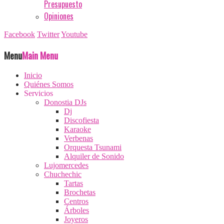
Presupuesto
Opiniones
Facebook
Twitter
Youtube
Menu
Main Menu
Inicio
Quiénes Somos
Servicios
Donostia DJs
Dj
Discofiesta
Karaoke
Verbenas
Orquesta Tsunami
Alquiler de Sonido
Lujomercedes
Chuchechic
Tartas
Brochetas
Centros
Árboles
Joyeros