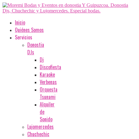
Inicio
Quiénes Somos
Servicios
Donostia
DJs
Dj
Discofiesta
Karaoke
Verbenas
Orquesta
Tsunami
Alquiler
de
Sonido
Lujomercedes
Chuchechic