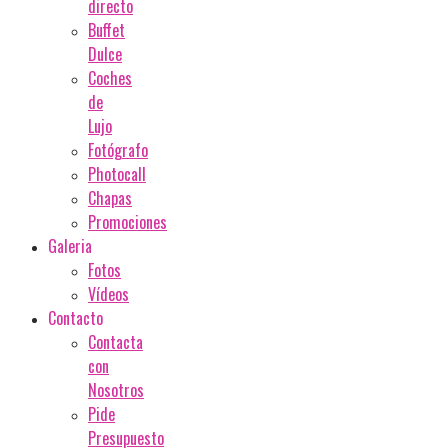
directo
Buffet
Dulce
Coches
de
Lujo
Fotógrafo
Photocall
Chapas
Promociones
Galeria
Fotos
Vídeos
Contacto
Contacta
con
Nosotros
Pide
Presupuesto