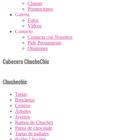
Chapas
Promociones
Galeria
Fotos
Vídeos
Contacto
Contacta con Nosotros
Pide Presupuesto
Opiniones
Cabecera ChucheChic
Chuchechic
Tartas
Brochetas
Centros
Árboles
Joyeros
Ramos de Chuches
Puros de chocolate
Tartas de pañales
Buffet Chuches