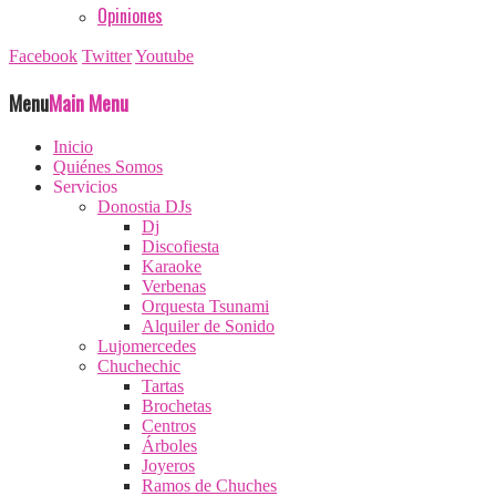
Opiniones
Facebook
Twitter
Youtube
Menu
Main Menu
Inicio
Quiénes Somos
Servicios
Donostia DJs
Dj
Discofiesta
Karaoke
Verbenas
Orquesta Tsunami
Alquiler de Sonido
Lujomercedes
Chuchechic
Tartas
Brochetas
Centros
Árboles
Joyeros
Ramos de Chuches