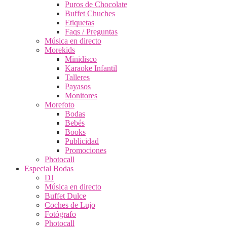
Puros de Chocolate
Buffet Chuches
Etiquetas
Faqs / Preguntas
Música en directo
Morekids
Minidisco
Karaoke Infantil
Talleres
Payasos
Monitores
Morefoto
Bodas
Bebés
Books
Publicidad
Promociones
Photocall
Especial Bodas
DJ
Música en directo
Buffet Dulce
Coches de Lujo
Fotógrafo
Photocall